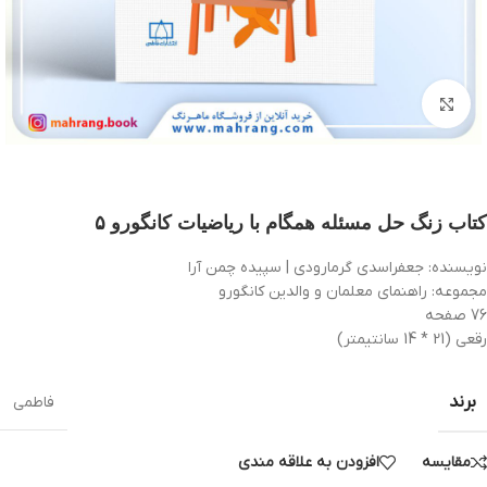
بزرگنمایی تصویر
کتاب زنگ حل مسئله همگام با ریاضیات کانگورو ۵
نویسنده: جعفراسدي گرمارودي | سپيده چمن آرا
مجموعه: راهنمای معلمان و والدین کانگورو
76 صفحه
رقعی (21 * 14 سانتیمتر)
برند
فاطمی
مقایسه
افزودن به علاقه مندی