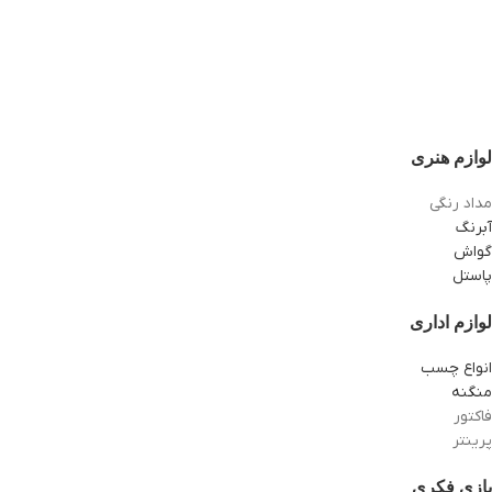
لوازم هنری
مداد رنگی
آبرنگ
گواش
پاستل
لوازم اداری
انواع چسب
منگنه
فاکتور
پرینتر
بازی فکری