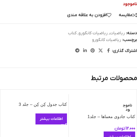
ناموجود
مقایسه
افزودن به علاقه مندی
دسته:
ریاضیات
,
ریاضیات کانگورو
,
کتاب
برچسب:
ریاضیات کانگورو
اشتراک گذاری:
محصولات مرتبط
کتاب جدول کِن کِن – جلد 3
ناموج
ود
کتاب جادوی معماها – جلد1
اطلاعات بیشتر
12.000
تومان