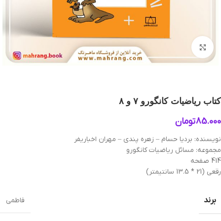
بزرگنمایی تصویر
کتاب ریاضیات کانگورو ۷ و ۸
85.000
تومان
نویسنده: بردیا حسام – زهره پندی – مهران اخباریفر
مجموعه: مسائل ریاضیات کانگورو
414 صفحه
رقعی (21 * 13.5 سانتیمتر)
برند
فاطمی