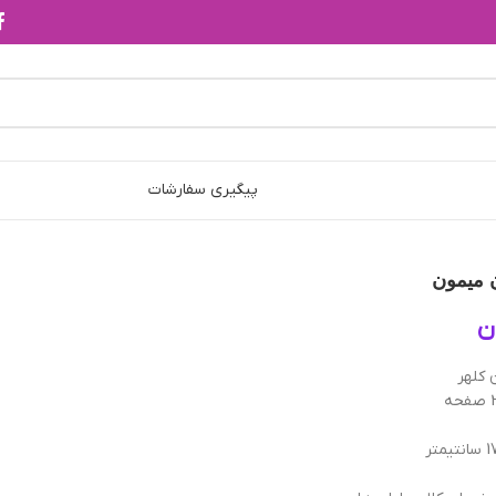
پیگیری سفارشات
 میمون
ن
 کلهر