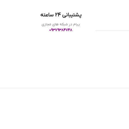
پشتیبانی 24 ساعته
پیام در شبکه های مجازی
09379384748