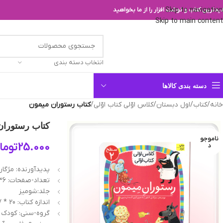
Skip to navigation
یدترین کتاب و نوشت افزار را از ما بخواهید
Skip to main content
انتخاب دسته بندی
دسته بندی کالاها
خانه
/
کتاب
/
اول دبستان
/
کلاس اوّلی کتاب اوّلی
/
کتاب رستوران میمون
کتاب رستوران
ناموجو
25.000
توما
د
پدیدآورنده: مژگان
تعداد-صفحات: 36 صفحه
جلد:شومیز
اندازه کتاب: 20 * 17 سانتیمتر
گروه-سنی: کودک