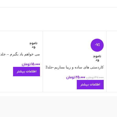
ناموج
-7%
ود
می خواهم یاد بگیرم – جلد 5
ناموج
ود
15.000
تومان
کاردستی های ساده و زیبا بسازیم-جلد3
اطلاعات بیشتر
25.000
تومان
27.000
تومان
اطلاعات بیشتر