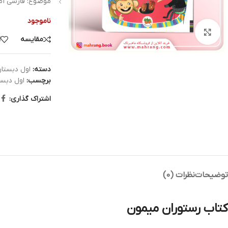
موضوع: فارسی آمو
ناموجود
بزرگنمایی تصویر
مقایسه
ا
دسته:
اول دبستا
برچسب:
اول دبست
اشتراک گذاری:
توضیحات
نظرات (0)
کتاب رستوران میمون