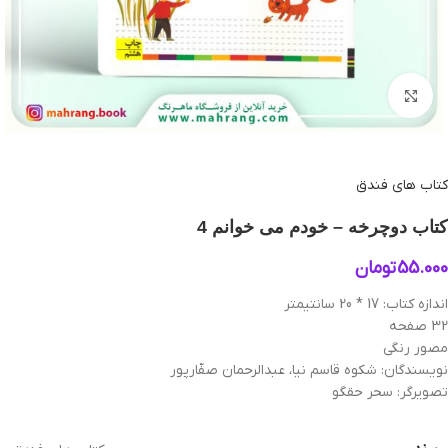
بزرگنمایی تصویر
کتاب های فندق
کتاب دوچرخه – خودم می‌ خوانم 4
55.000
تومان
اندازه کتاب: 17 * 20 سانتیمتر
32 صفحه
مصور رنگی
نویسندگان: شکوه قاسم نیا، عبدالرحمان صفّارپور
تصویرگر: سحر حقگو