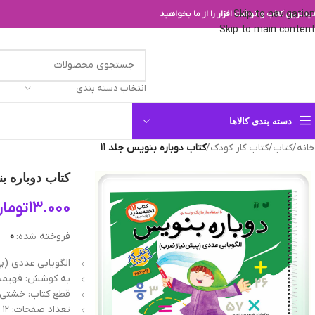
Skip to navigation
یدترین کتاب و نوشت افزار را از ما بخواهید
Skip to main content
انتخاب دسته بندی
دسته بندی کالاها
خانه
/
کتاب
/
کتاب کار کودک
/
کتاب دوباره بنويس‌ جلد 11
کتاب دوباره بنو
13.000
توما
فروخته شده:
0
الگویابی عددی (پ
به کوشش: فهیمه
قطع کتاب: خشتی (22/5*24 سانتیم
تعداد صفحات: ۱۲ ص.