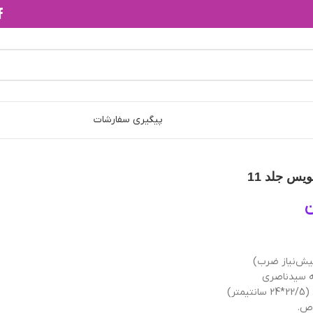
پیگیری سفارشات
يس‌ جلد 11
ن
یش‌نیاز ضرب)
 سیدناصری
تر)