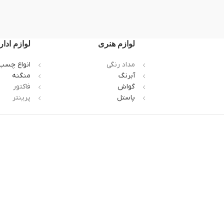
لوازم هنری
لوازم ادار
مداد رنگی
انواع چسب
آبرنگ
منگنه
گواش
فاکتور
پاستل
پرینتر