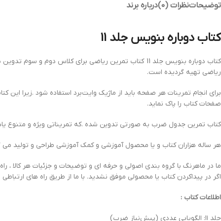
توضیحات
نظرات (0)
درباره برند
کتاب دوباره بنويس‌ جلد 11
کتاب دوباره بنويس‌ جلد 11 کتاب تمرين رياضی برای کلاس 
رياضی تهيه گرديده است.
برای انجام تمرينات هر صفحه بايد از ماژيک وايت‌برد استفاده شود .زيرا اين كت
صفحات كتاب را پاک نمايد.
کتاب تمرین جدول ضرب به صورتی تدوین شده .که تمریناتی ویژه و متنوع یادگ
هر ساله هزاران کتاب و یا محصول آموزشی و کمک آموزشی طراحی و تولید می گ
ما در ماهرنگ با گروه بندی اصولی و حرفه ای و توضیحات و جزئیات هر کالا ، راه
اگر در پیداکردن کتاب یا محصولی موفق نشدید. با ما از طریق راه های ارتباطی ز
اطلاعات کتاب :
جلد ۱۱: الگویابی عددی (پیش‌نیاز ضرب)