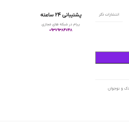
انتشارات ذکر
پشتیبانی 24 ساعته
پیام در شبکه های مجازی
09379384748
ک و نوجوان