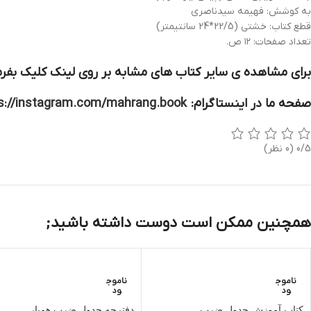
به کوشش: فهیمه سیدناصری
قطع کتاب: خشتی (22/5*24 سانتیمتر)
تعداد صفحات: ۱۲ ص.
برای مشاهده ی سایر کتاب های مشابه بر روی لینک کلیک بفرم
صفحه ما در اینستاگرام:
s://instagram.com/mahrang.book
0/5
(0 نظر)
همچنین ممکن است دوست داشته باشید;
ناموج
ناموج
ود
ود
کتاب آموزش جدول ضرب
دفترچه جدول ضرب همیار