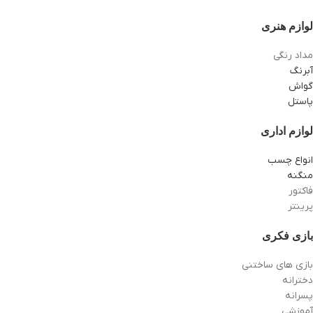
لوازم هنری
مداد رنگی
آبرنگ
گواش
پاستل
لوازم اداری
انواع چسب
منگنه
فاکتور
پرینتر
بازی فکری
بازی های ساختنی
دخترانه
پسرانه
آموزشی