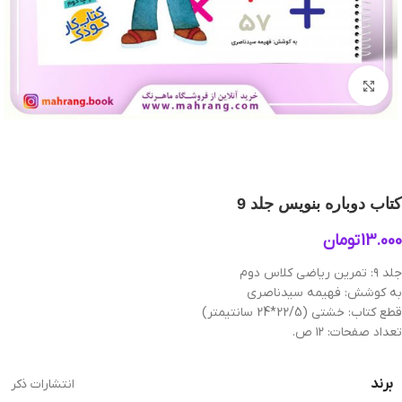
بزرگنمایی تصویر
کتاب دوباره بنويس‌ جلد 9
13.000
تومان
جلد ۹: تمرين رياضی كلاس دوم
به کوشش: فهیمه سیدناصری
قطع کتاب: خشتی (22/5*24 سانتیمتر)
تعداد صفحات: ۱۲ ص.
برند
انتشارات ذکر