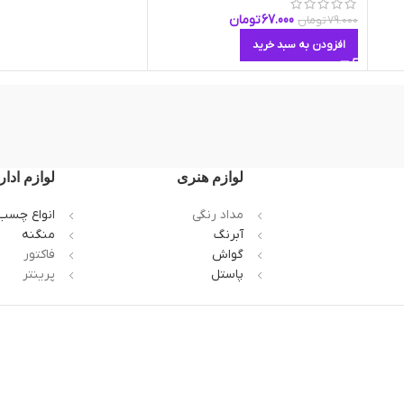
67.000
تومان
79.000
تومان
افزودن به سبد خرید
لوازم هنری
لوازم ادار
مداد رنگی
انواع چسب
آبرنگ
منگنه
گواش
فاکتور
پاستل
پرینتر