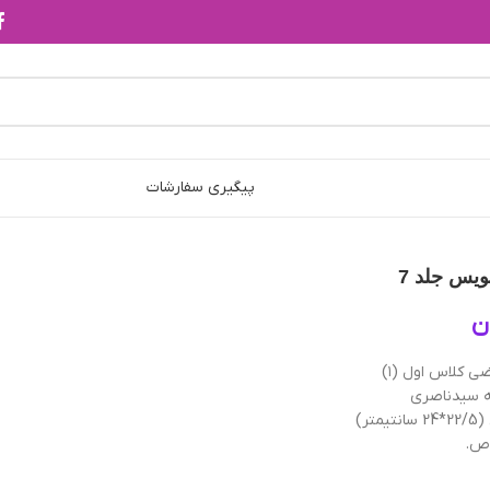
پیگیری سفارشات
ويس‌ جلد 7
ن
 سیدناصری
تر)