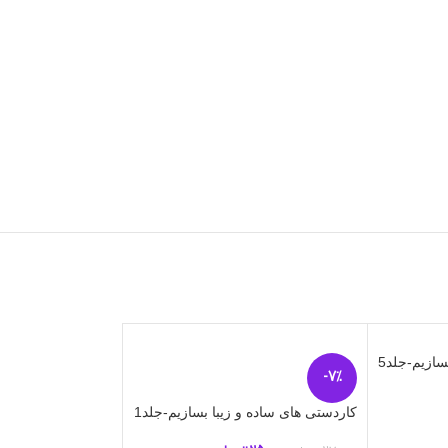
سازیم-جلد5
دنیای آواشناسی کودکا
-7%
اطلاعات بیشتر
کاردستی های ساده و زیبا بسازیم-جلد1