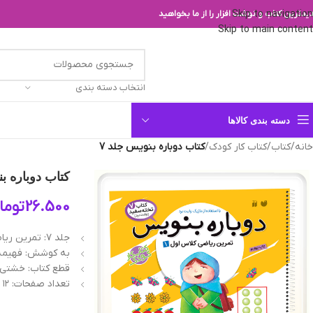
Skip to navigation
یدترین کتاب و نوشت افزار را از ما بخواهید
Skip to main content
انتخاب دسته بندی
دسته بندی کالاها
خانه
/
کتاب
/
کتاب کار کودک
/
کتاب دوباره بنويس‌ جلد 7
کتاب دوباره بن
26.500
توما
جلد ۷: تمرين رياضی كلاس اول (۱)
به کوشش: فهیمه
قطع کتاب: خشتی (22/5*24 سانتیم
تعداد صفحات: ۱۲ ص.