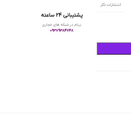
انتشارات ذکر
پشتیبانی 24 ساعته
پیام در شبکه های مجازی
09379384748