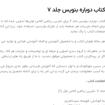
کتاب دوباره بنويس‌ جلد 7
کتاب دوباره بنويس‌ جلد 7 برای تمرين رياضی كلاس اولی‌ها تدوين شده كه با تمريناتی ويژه مبتنی بر تقويت منطق رياضی و سرعت انتقال و رشد مفاهيم رياضی تهيه گرديده است.
برای انجام تمرينات هر صفحه بايد از ماژيک وايت‌برد استفاده شود. زيرا اين ك
صفحات كتاب را پاک نمايد.
هر ساله هزاران کتاب و یا محصول آموزشی و کمک آموزشی طراحی و تولید می گ
ما در ماهرنگ با گروه بندی اصولی و حرفه ای و توضیحات و جزئیات هر کالا ، راه
اگر در پیداکردن کتاب یا محصولی موفق نشدید. با ما از طریق راه های ارتباطی ز
در سنین مهدکودک و یا اول دبستان، که آموزش فرزندان بطور جدی شروع می گ
.به کسب معلومات بیشتر می گردد، و این امر راه را برای ادامه تحصیل و رسیدن
اطلاعات کتاب :
جلد ۷: تمرين رياضی كلاس اول (۱)
به کوشش: فهیمه سیدناصری