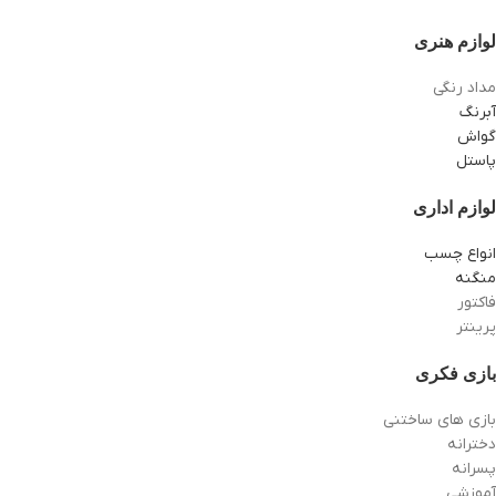
لوازم هنری
مداد رنگی
آبرنگ
گواش
پاستل
لوازم اداری
انواع چسب
منگنه
فاکتور
پرینتر
بازی فکری
بازی های ساختنی
دخترانه
پسرانه
آموزشی