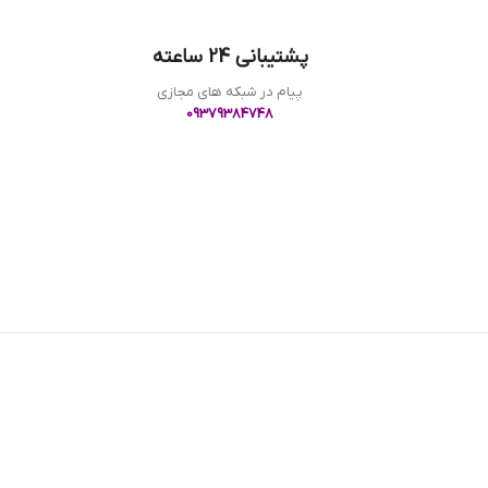
پشتیبانی 24 ساعته
پیام در شبکه های مجازی
09379384748