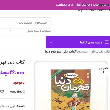
Skip to navigation
یدترین کتاب و نوشت افزار را از ما بخواهید
Skip to main content
انتخاب دسته بندی
دسته بندی کالاها
خانه
/
کتاب
/
اول دبستان
/
کتاب دنی قهرمان دنیا
کتاب دنی قهرم
ناموجو
26.000
توما
د
ناموجود
مقایسه
ا
دسته:
اول دبستا