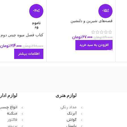
-20%
-15%
قصه‌های شیرین و دلنشین
ناموج
ود
کتاب فصل میوه چینی دوم ا
67.000
تومان
79.000
تومان
افزودن به سبد خرید
214.000
تومان
268.000
تومان
اطلاعات بیشتر
لوازم هنری
لوازم ادار
مداد رنگی
انواع چسب
آبرنگ
منگنه
گواش
فاکتور
پاستل
پرینتر