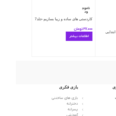
ناموج
-7%
ود
کاردستی های ساده و زیبا بسازیم-جلد7
کاردستی های ساده و 
27.000
تومان
25.000
ت
27.000
تومان
بتدایی
اطلاعات بیشتر
افزو
ی
بازی فکری
بازی های ساختنی
دخترانه
پسرانه
آموزشی