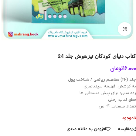
بزرگنمایی تصویر
کتاب دنیای کودکان تیزهوش جلد 24
16.000
تومان
جلد (۲۴) مفاهیم ریاضی / شناخت پول
به کوشش: فهیمه سیدناصری
رده سنی: برای پیش دبستانی ها
قطع کتاب: رحلی
تعداد صفحات: ۲۴ ص.
ناموجود
مقایسه
افزودن به علاقه مندی