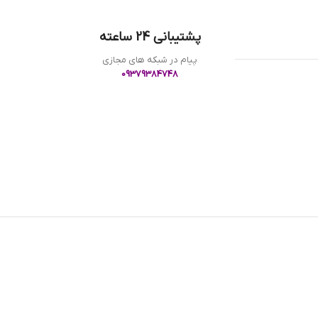
پشتیبانی 24 ساعته
پیام در شبکه های مجازی
09379384748