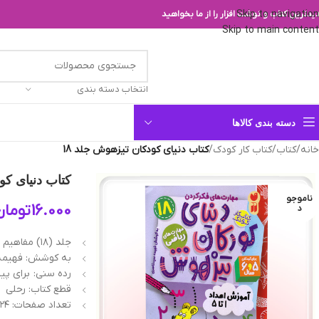
Skip to navigation
یدترین کتاب و نوشت افزار را از ما بخواهید
Skip to main content
انتخاب دسته بندی
دسته بندی کالاها
خانه
/
کتاب
/
کتاب کار کودک
/
کتاب دنیای کودکان تیزهوش جلد 18
کتاب دنیای کود
ناموجو
16.000
تومان
د
جلد (۱۸) مفاهیم ریاضی / آموزش اعداد ۱ تا ۵
به کوشش: فهیمه
رده سنی: برای پی
قطع کتاب: رحلی
تعداد صفحات: ۲۴ ص.