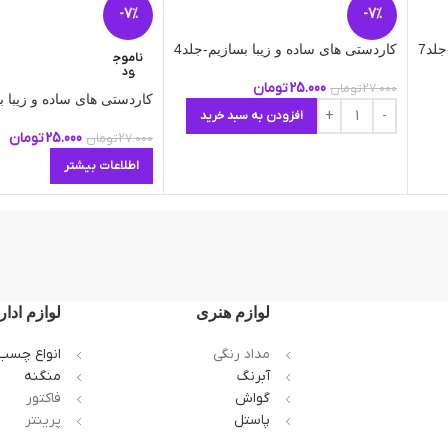
-7%
-7%
لد7
کاردستی های ساده و زیبا بسازیم-جلد4
ناموج
ود
25.000
تومان
27.000
تومان
کاردستی های ساده و زیبا ب
افزودن به سبد خرید
25.000
تومان
27.000
تومان
اطلاعات بیشتر
لوازم هنری
لوازم ادار
مداد رنگی
انواع چسب
آبرنگ
منگنه
گواش
فاکتور
پاستل
پرینتر