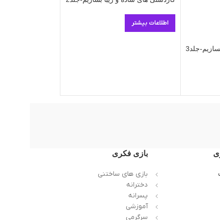
-7%
اطلاعات بیشتر
کاردستی های ساده و 
25.000
ت
27.000
تومان
سازیم-جلد3
افزو
ی
بازی فکری
بازی های ساختنی
دخترانه
پسرانه
آموزشی
سرگرمی