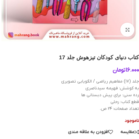
بزرگنمایی تصویر
کتاب دنیای کودکان تیزهوش جلد 17
16.000
تومان
جلد (۱۷) مفاهیم ریاضی / الگویابی تصویری
به کوشش: فهیمه سیدناصری
رده سنی: برای پیش دبستانی ها
قطع کتاب: رحلی
تعداد صفحات: ۲۴ ص.
ناموجود
مقایسه
افزودن به علاقه مندی