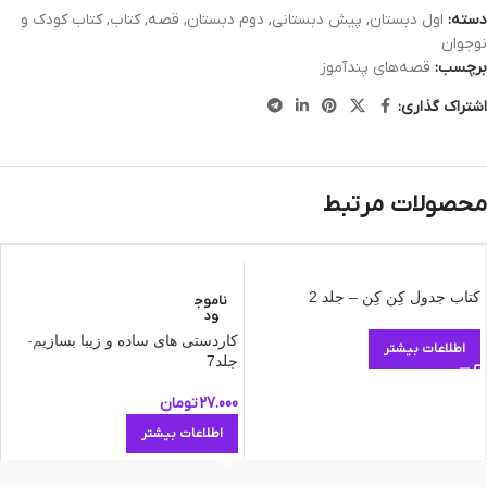
دسته:
اول دبستان
,
پیش دبستانی
,
دوم دبستان
,
قصه
,
کتاب
,
کتاب کودک و
نوجوان
برچسب:
قصه‌های پندآموز‌
اشتراک گذاری:
محصولات مرتبط
کتاب جدول کِن کِن – جلد 2
ناموج
ود
کاردستی های ساده و زیبا بسازیم-
اطلاعات بیشتر
جلد7
27.000
تومان
اطلاعات بیشتر