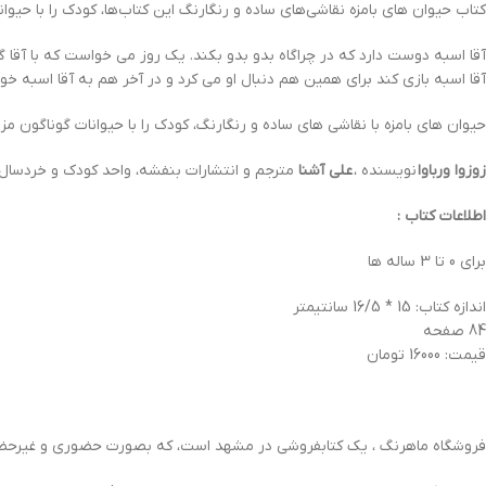
کتاب حیوان های بامزه نقاشي‌هاي ساده و رنگارنگ اين كتاب‌ها، كودك را با حيوا
آقا اسبه دوست دارد که در چراگاه بدو بدو بکند. یک روز می خواست که با آقا 
آقا اسبه بازی کند برای همین هم دنبال او می کرد و در آخر هم به آقا اسبه خ
حیوان های بامزه با نقاشی های ساده و رنگارنگ، کودک را با حیوانات گوناگون مز
زوزوا ورباوا
نویسنده ،
علی آشنا
مترجم و انتشارات بنفشه، واحد کودک و خردسال ا
اطلاعات کتاب :
برای 0 تا 3 ساله ها
اندازه کتاب: 15 * 16/5 سانتیمتر
84 صفحه
قیمت: 16000 تومان
فروشگاه ماهرنگ ، یک کتابفروشی در مشهد است، که بصورت حضوری و غیرحضور