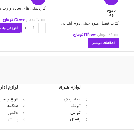
کاردستی های ساده و زیبا ب
ناموج
ود
25.000
تومان
27.000
تومان
کتاب فصل میوه چینی دوم ابتدایی
افزودن به س
214.000
تومان
268.000
تومان
اطلاعات بیشتر
لوازم هنری
لوازم ادار
مداد رنگی
انواع چسب
آبرنگ
منگنه
گواش
فاکتور
پاستل
پرینتر