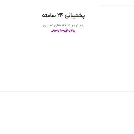
پشتیبانی 24 ساعته
پیام در شبکه های مجازی
09379384748