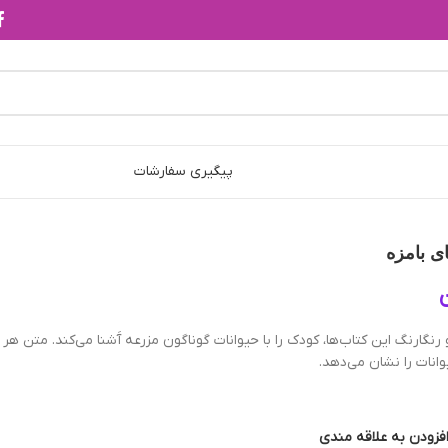
پیگیری سفارشات
ی بامزه
رنگارنگ اين كتاب‌ها، كودك را با حيوانات گوناگون مزرعه آَشنا مي‌كند. متن هر 
انات را نشان مي‌دهد.
فزودن به علاقه مندی