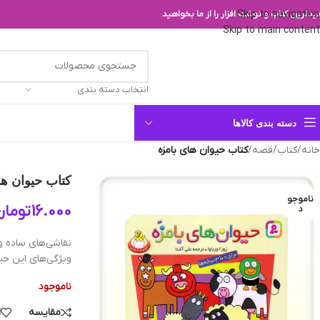
Skip to navigation
یدترین کتاب و نوشت افزار را از ما بخواهید
Skip to main content
انتخاب دسته بندی
دسته بندی کالاها
خانه
/
کتاب
/
قصه
/
کتاب حیوان های بامزه
کتاب حیوان ها
ناموجو
16.000
تومان
د
نقاشي‌هاي ساده و 
ويژگي‌هاي اين حيو
ناموجود
مقایسه
ا