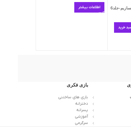
ود
اطلاعات بیشتر
سازیم-جلد6
می خواهم یاد بگیرم 
15.000
تومان
بد خرید
اطلاعات بیشتر
ی
بازی فکری
بازی های ساختنی
دخترانه
پسرانه
آموزشی
سرگرمی