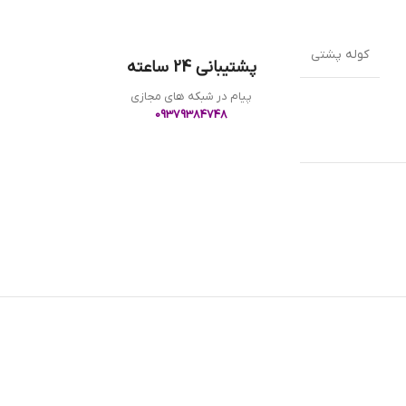
کوله پشتی
پشتیبانی 24 ساعته
پیام در شبکه های مجازی
09379384748