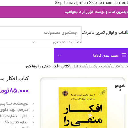
Skip to navigation
Skip to main content
یدترین کتاب و نوشت افزار را از ما بخواهید
انتخاب دسته بندی
دسته بندی کالاها
خانه
/
کتاب
/
کتاب بزرگسال
/
استراتژی
/
کتاب افکار منفی را رها کن
کتاب افکار من
ناموجو
85.000
توما
د
نویسنده: نینا پیو
مترجم: الهه علوی
ناشر: انتشارات کت
اندازه کتاب: 21/5 * 14 سانتیمتر