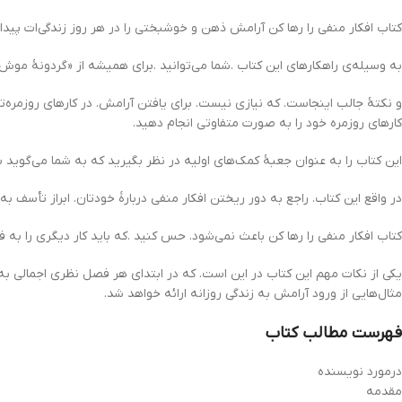
کتاب افکار منفی را رها کن آرامش ذهن و خوشبختی را در هر روز زندگی‌ات پیدا 
به وسیله‌ی راهکارهای این کتاب .شما می‌توانید .برای همیشه از «گردونۀ موش
و نکتهٔ جالب اینجاست. که نیازی نیست. برای یافتن آرامش. در کارهای روزمره‌تا
کارهای روزمره خود را به صورت متفاوتی انجام دهید.
این کتاب را به عنوان جعبهٔ کمک‌های اولیه در نظر بگیرید که به شما می‌گوید
در واقع این کتاب. راجع به دور ریختن افکار منفی دربارۀ خودتان. ابراز تأسف ب
کتاب افکار منفی را رها کن باعث‌ نمی‌شود. حس کنید .که باید کار دیگری را به ف
یکی از نکات مهم این کتاب در این است. که در ابتدای هر فصل نظری اجمالی ب
مثال‌هایی از ورود آرامش به زندگی روزانه‌ ارائه خواهد شد.
فهرست مطالب کتاب
درمورد نویسنده
مقدمه