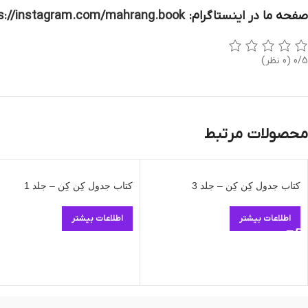
صفحه ما در اینستاگرام:
s://instagram.com/mahrang.book
0/5
(0 نظر)
محصولات مرتبط
کتاب جدول کِن کِن – جلد 3
کتاب جدول کِن کِن – جلد 1
اطلاعات بیشتر
اطلاعات بیشتر