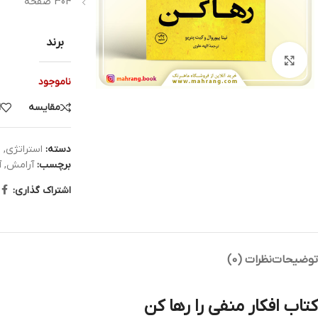
304 صفحه
برند
بزرگنمایی تصویر
ناموجود
مقایسه
ا
دسته:
استراتژی
,
ت
برچسب:
آرامش
,
آ
اشتراک گذاری:
توضیحات
نظرات (0)
کتاب افکار منفی را رها کن