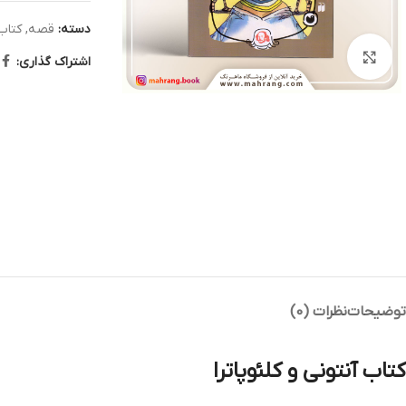
دسته:
قصه
,
کتاب
بزرگنمایی تصویر
اشتراک گذاری:
توضیحات
نظرات (0)
کتاب آنتونى و كلئوپاترا