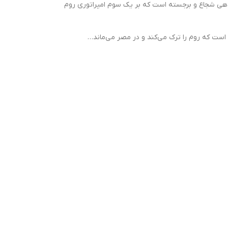
رماندهى شجاع و برجسته است كه بر يك سوم امپراتورى روم
د است كه روم را ترك مى‌كند و در مصر مى‌ماند…