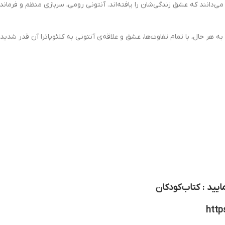
 دو مى‌دانند كه عشق زندگى‌شان را يافته‌اند. آنتونى رومى، سربازى منظم و ف
به هر حال، با تمام تفاوت‌ها، عشق و علاقه‌ى آنتونى به كلئوپاترا آن قدر شدي
ایید :
کتاب کودکان
http