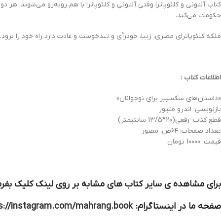
کتاب آنتونى و كلئوپاترا وقتى آنتونى و كلئوپاترا با هم روبه‌رو مى‌شوند، هر
حكومت مى‌كند.
ملكه كلئوپاتراى مصرى، زيبا، خودرأى و تندخوست و عادت دارد راه خود را برود. 
اطلاعات کتاب :
«داستان‌های شکسپیر برای نوجوانان»
بازنویسی: اندرو مَتیوز
قطع کتاب: رقعی(20*13/5 سانتیمتر)
تعداد صفحات: ۶۴ص. مصور
قیمت: 10000 تومان
برای مشاهده ی سایر کتاب های مشابه بر روی لینک کلیک بفرم
صفحه ما در اینستاگرام:
s://instagram.com/mahrang.book