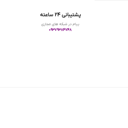
پشتیبانی 24 ساعته
پیام در شبکه های مجازی
09379384748