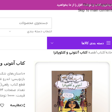
Skip to navigation
یدترین کتاب و نوشت افزار را از ما بخواهید
Skip to main content
انتخاب دسته بندی
دسته بندی کالاها
خانه
/
کتاب
/
قصه
/
کتاب آنتونى و كلئوپاترا
کتاب آنتونى و ك
«داستان‌های شکسپ
بازنویسی: اندرو مَ
قطع کتاب: رقعی(20*13/5 سانتیمتر)
تعداد صفحات: ۶۴ص. مصور
قیمت: 10000 تومان
مقایسه
ا