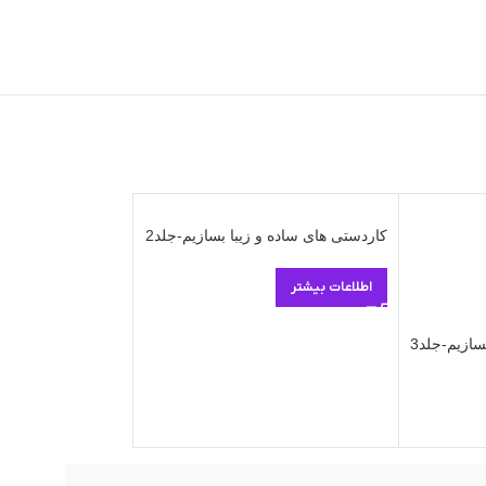
کاردستی های ساده و زیبا بسازیم-جلد2
حواستو جمع کن (جلد 3
28.000
تومان
اطلاعات بیشتر
افزو
سازیم-جلد3