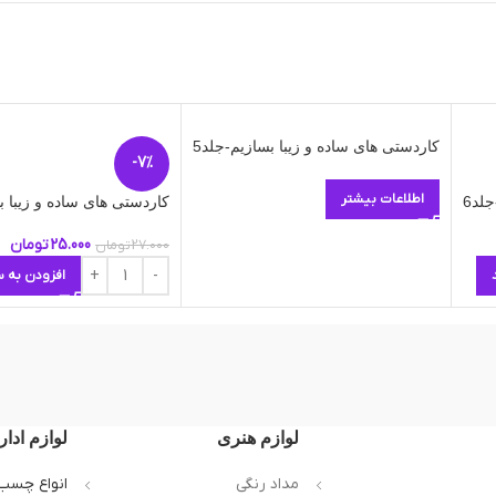
کاردستی های ساده و زیبا بسازیم-جلد5
-7%
اطلاعات بیشتر
لد6
کاردستی های ساده و زیبا ب
25.000
تومان
27.000
تومان
افزودن به س
لوازم هنری
لوازم ادار
مداد رنگی
انواع چسب