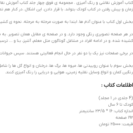
کتاب آموزش نقاشی و رنگ آمیزی . مجموعه ی فوق چهار جلد کتاب آموزش نقاش
زمان و پیش رفتن در کتاب کودک بتواند. با قرار دادن. این اشکال .در کنار هم تص
بخش اول کتاب با عنوان آدم ها. ابتدا به صورت مرحله به مرحله. نحوه ی کش
در هر صفحه تصویری رنگی وجود دارد. و در صفحه ی مقابل همان تصویر. به ص
کشیده شده. و در ادامه افراد در مشاغل گوناگون مثل معلم، آشپز، بنا و … ترس
در برخی صفحات نیز یک یا دو نفر در حال انجام فعالیتی هستند. سپس حیوانات
بخش سوم با عنوان روییدنی ها، میوه ها، برگ ها، درختان و انواع گل ها را شا
رنگین کمان و انواع وسایل نقلیه زمینی، هوایی و دریایی را رنگ آمیزی کنند.
اطلاعات کتاب :
(4 جلدی در 1 مجلد)
کودک تا 6 سال
اندازه کتاب: 16 * 23/5 سانتیمتر
192 صفحه
قیمت: 25000 تومان