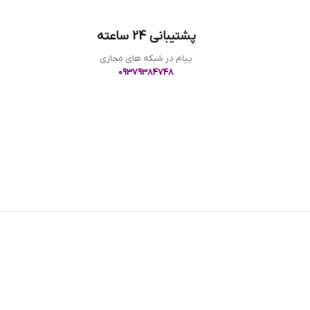
پشتیبانی 24 ساعته
پیام در شبکه های مجازی
09379384748