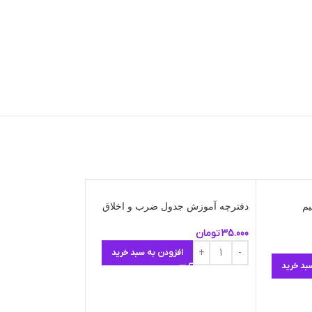
م
دفترچه آموزش جدول ضرب و اخلاق
فلش کارت آموزش
35.000
تومان
150.000
تومان
افزودن به سبد خرید
بد خرید
افزو