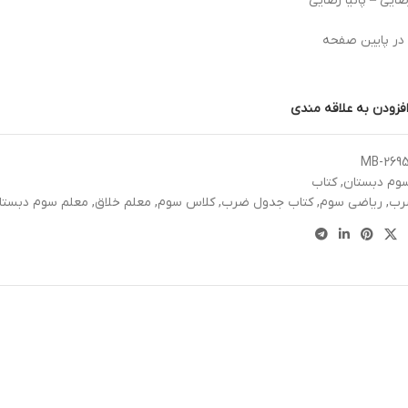
ایی – پانیا رضایی
 در پایین صفحه
فزودن به علاقه مندی
MB-269
وم دبستان
,
کتاب
رب
,
ریاضی سوم
,
کتاب جدول ضرب
,
کلاس سوم
,
معلم خلاق
,
معلم سوم دبستا