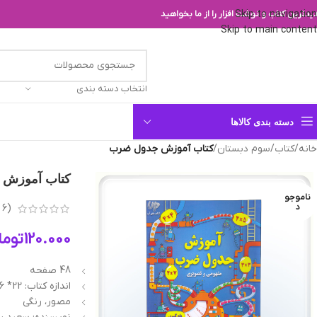
Skip to navigation
یدترین کتاب و نوشت افزار را از ما بخواهید
Skip to main content
انتخاب دسته بندی
دسته بندی کالاها
خانه
/
کتاب
/
سوم دبستان
/
کتاب آموزش جدول ضرب
کتاب آموزش 
ناموجو
د
(
6
ب
120.000
توما
48 صفحه
اندازه کتاب: 22* 16 سانتیمتر
مصور، رنگی