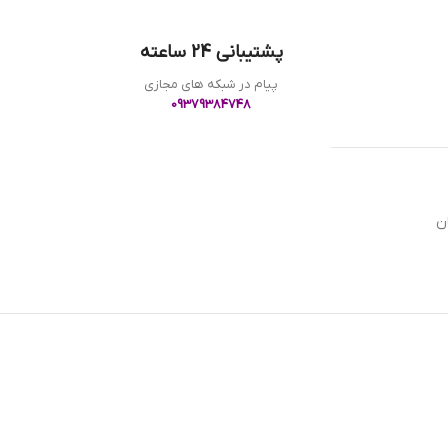
پشتیبانی 24 ساعته
پیام در شبکه های مجازی
09379384748
ن