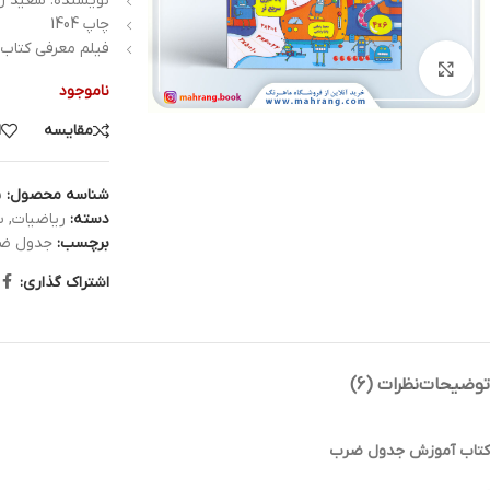
نویسنده: سعید رض
چاپ 1404
فیلم معرفی کتاب
بزرگنمایی تصویر
ناموجود
مقایسه
ا
شناسه محصول:
5
دسته:
ریاضیات
,
س
برچسب:
جدول ض
اشتراک گذاری:
توضیحات
نظرات (6)
کتاب آموزش جدول ضرب