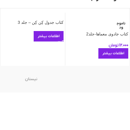
کتاب جدول کِن کِن – جلد 3
ناموج
ود
کتاب جادوی معماها-جلد2
اطلاعات بیشتر
12.000
تومان
اطلاعات بیشتر
نیستان