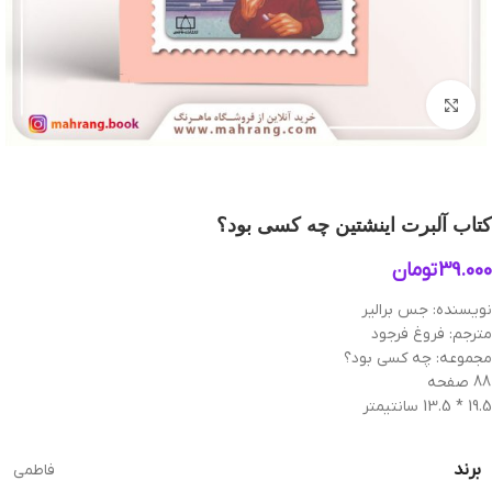
بزرگنمایی تصویر
کتاب آلبرت اینشتین چه کسی بود؟
39.000
تومان
نویسنده: جس برالیر
مترجم: فروغ فرجود
مجموعه: چه کسی بود؟
88 صفحه
19.5 * 13.5 سانتیمتر
برند
فاطمی