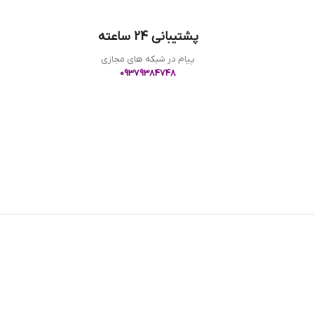
پشتیبانی 24 ساعته
پیام در شبکه های مجازی
09379384748