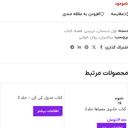
ناموجود
مقایسه
افزودن به علاقه مندی
دسته:
اول دبستان
,
تربیتی
,
قصه
,
کتاب
برچسب:
پیامبران
,
روان خوانی
اشتراک گذاری:
محصولات مرتبط
کتاب جدول کِن کِن – جلد 3
ناموج
ود
کتاب جادوی معماها-جلد2
اطلاعات بیشتر
12.000
تومان