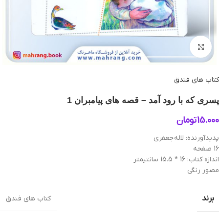
بزرگنمایی تصویر
کتاب های فندق
پسری که با رود آمد – قصه‌ های پیامبران 1
15.000
تومان
پدیدآورنده: لاله جعفری
16 صفحه
اندازه کتاب: 16 * 15.5 سانتیمتر
مصور رنگی
برند
کتاب های فندق