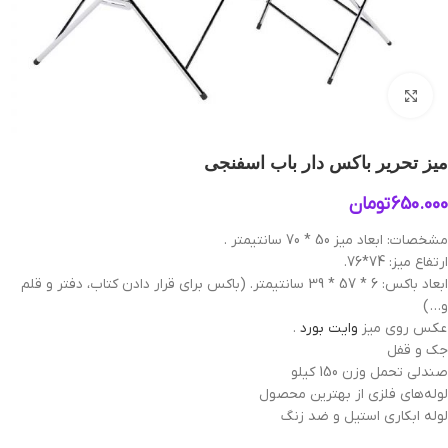
بزرگنمایی تصویر
میز تحریر باکس دار باب اسفنجی
650.000
تومان
مشخصات: ابعاد میز 50 * 70 سانتیمتر .
ارتفاع میز: 74*76.
ابعاد باکس: 6 * 57 * 39 سانتیمتر. (باکس برای قرار دادن کتاب، دفتر و قلم
و… )
عکس‌ روی میز
وایت بورد
.
جک و قفل
صندلی تحمل وزن 150 کیلو
لوله‌های فلزی از بهترین محصول
لوله ابکاری استیل و ضد زنگ