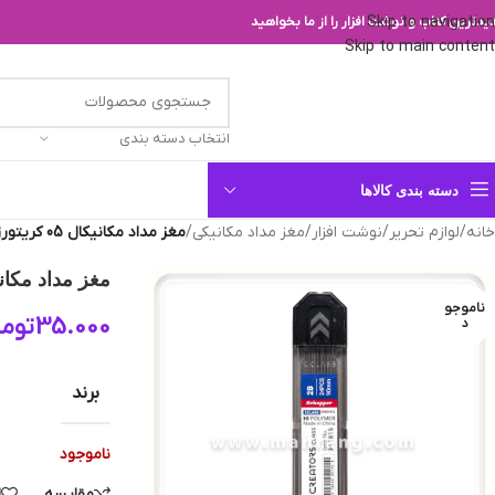
Skip to navigation
یدترین کتاب و نوشت افزار را از ما بخواهید
Skip to main content
انتخاب دسته بندی
دسته بندی کالاها
خانه
/
لوازم تحریر
/
نوشت افزار
/
مغز مداد مکانیکی
/
مغز مداد مکانیکال 05 کریتورز کلاس (سی کلاس)
مغز مداد مکانیکال 05 کریتورز کلا
ناموجو
35.000
توما
د
برند
ناموجود
مقایسه
ا