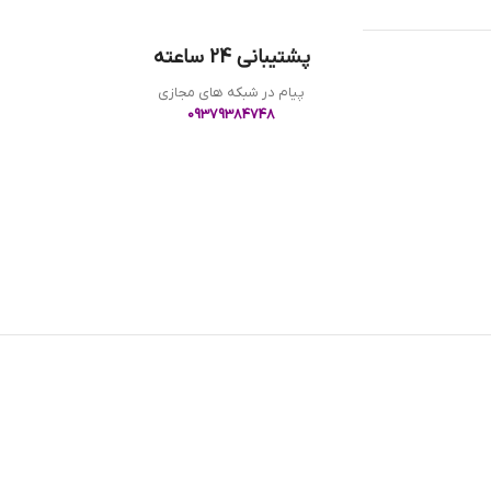
پشتیبانی 24 ساعته
پیام در شبکه های مجازی
09379384748