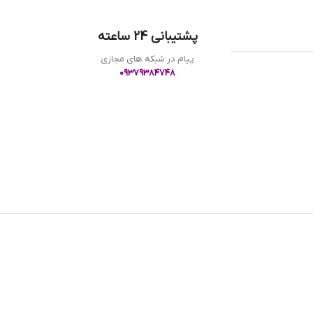
پشتیبانی 24 ساعته
پیام در شبکه های مجازی
09379384748