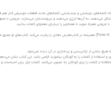
اه، کلمه‌های دوبخشی و چند‌بخشی. کلمه‌های مانند قطعات موسیقی کنار هم قرا
شکل می‌دهند، به آن‌ها انرژی می‌دهند و نیرومندشان می‌سازند. جرومی با جمع‌
با جرومی همراه شوید تا همه‌چیز را درباره‌ی معجزه‌ی کلمات بدانید.
اسکول لایبرری ژورنال (School Library Journal):پیتر. اِچ. رینولدز (Peter H. Reynolds) همیشه در کتاب‌هایش تعادل 
یچ‌ نشانی از نژاد‌پرستی و برده‌داری در آن دیده نمی‌شود.
 و استفاده از کلمات را به کودکان بیاموزند الزامی باشد. این کتاب نشان می‌د
لاقانه از کلمات را برای کودکان به تصویر می‌کشد. کلمات ابزار بیان احساسات 