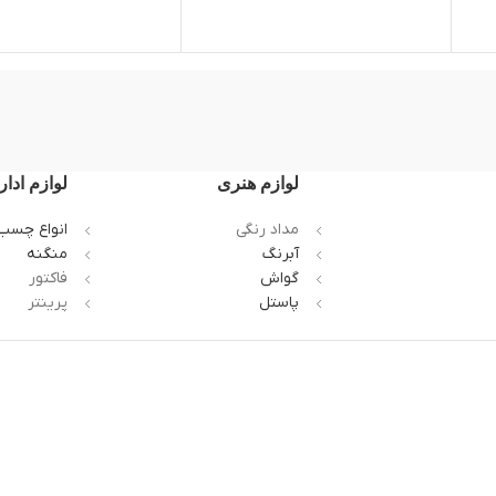
لوازم هنری
لوازم ادار
مداد رنگی
انواع چسب
آبرنگ
منگنه
گواش
فاکتور
پاستل
پرینتر