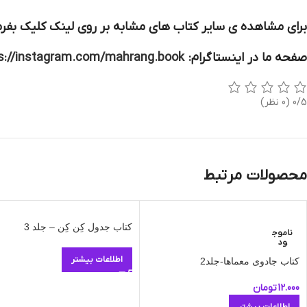
برای مشاهده ی سایر کتاب های مشابه بر روی لینک کلیک بفرم
صفحه ما در اینستاگرام:
s://instagram.com/mahrang.book
0/5
(0 نظر)
محصولات مرتبط
کتاب جدول کِن کِن – جلد 3
ناموج
ود
اطلاعات بیشتر
کتاب جادوی معماها-جلد2
12.000
تومان