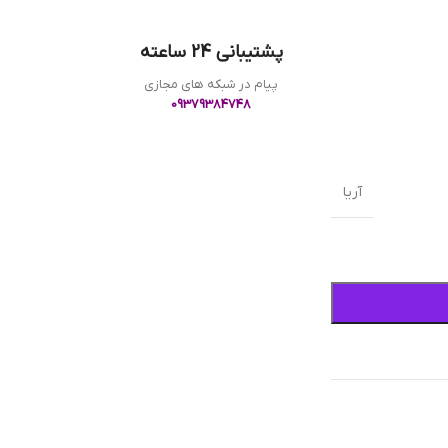
پشتیبانی 24 ساعته
پیام در شبکه های مجازی
09379384748
آریا