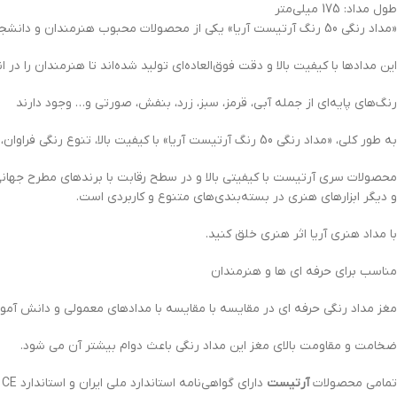
طول مداد: 175 میلی‌متر
«مداد رنگی 50 رنگ آرتیست آریا» یکی از محصولات محبوب هنرمندان و دانشجویان با تنوع رنگی خوب.
این مداد‌ها با کیفیت بالا و دقت فوق‌العاده‌ای تولید شده‌اند تا هنرمندان را در 
رنگ‌های پایه‌ای از جمله آبی، قرمز، سبز، زرد، بنفش، صورتی و… وجود دارند
به طور کلی، «مداد رنگی 50 رنگ آرتیست آریا» با کیفیت بالا، تنوع رنگی فراوان، قابلیت ترکیب و ایجاد رنگ‌های جدید، ابزاری حرفه‌ای برای هر هنرمند و علاقه‌مندی خواهد بود.
محصولات سری آرتیست با کیفیتی بالا و در سطح رقابت با برندهای مطرح جهانی ت
و دیگر ابزارهای هنری در بسته‌بندی‌های متنوع و کاربردی است.
با مداد هنری آریا اثر هنری خلق کنید.
مناسب برای حرفه ای ها و هنرمندان
مغز مداد رنگی حرفه ای در مقایسه با مقایسه با مدادهای معمولی و دانش آم
ضخامت و مقاومت بالای مغز این مداد رنگی باعث دوام بیشتر آن می شود.
تمامی محصولات
آرتیست
دارای گواهی‌نامه استاندارد ملی ایران و استاندارد CE اروپا هستند؛ نشانه‌ای روشن از تعهد ما به کیفیت، ایمنی و رضایت هنرمندان در سطح بین‌المللی.