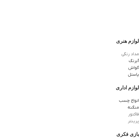
لوازم هنری
مداد رنگی
آبرنگ
گواش
پاستل
لوازم اداری
انواع چسب
منگنه
فاکتور
پرینتر
بازی فکری