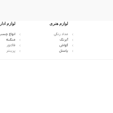
لوازم هنری
لوازم ادار
مداد رنگی
انواع چسب
آبرنگ
منگنه
گواش
فاکتور
پاستل
پرینتر