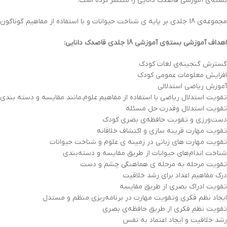
بسته‌ي آموزشي قاصدک دانايي را منتشر کرده است.
مجموعه‌ي 18 جلدي بر پايه ی شناخت حيوانات و با استفاده از مفاهیم گوناگون علوم در این حوزه ، مانند طبقه بندی حیوانات و آشنایی با زیستگاه آنها تدوین شده است.
اهداف آموزشی بسته‌ِی آموزشی 18 جلدي قاصدک دانایی:
گسترش گنجينه‌ي لغات کودک
افزايش معلومات عمومي کودک
آموزش رياضي استدلالي
تقویت استدلال ریاضی با استفاده از مفاهیم علوم،مانند مقایسه و دسته بندی 
تقويت استدلال وقدرت حل مسئله
دست‌ورزی و تقویت حافظه‌ی بصری کودک
تقویت مهارت قرینه سازی و اکتشاف خلاقانه
تقویت مهارت های زبانی در زمینه ی علوم و شناخت حیوانات
شناخت اندام‌های حیوانات از طریق مقایسه و دسته‌بندی
تقویت مرحله به مرحله ی هماهنگی چشم و دست
درک مفاهیم اعداد برای رشد خلاقیت
تقویت ادراک بصری از طریق مقایسه
ایجاد نظم فکری وتقویت مهارت در برنامه‌ریزی منظم و مستدل
تقویت نظم فکری از طریق حافظه‌ی بصری
رشد خلاقیت و ایجاد اعتماد به نفس