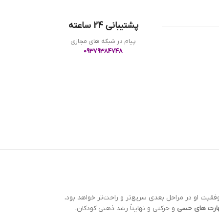
پشتیبانی 24 ساعته
پیام در شبکه های مجازی
09379384748
فقيت او در مراحل بعدي سريع‌تر و راحت‌تر خواهد بود،
ارت های حسي
و حرکتي و نهايتاً رشد ذهني کودکان،