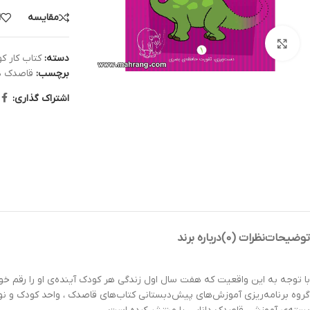
مقایسه
ا
بزرگنمایی تصویر
دسته:
کتاب کار ک
برچسب:
قاصدک دا
اشتراک گذاری:
توضیحات
نظرات (0)
درباره برند
با توجه به اين واقعیت که هفت سال اول زندگي هر کودک آينده‌ي او را رقم خوا
گروه برنامه‌ريزي آموزش‌هاي پيش‌دبستاني کتاب‌هاي قاصدک ، واحد کودک و نوج