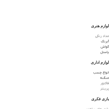
لوازم هنری
مداد رنگی
آبرنگ
گواش
پاستل
لوازم اداری
انواع چسب
منگنه
فاکتور
پرینتر
بازی فکری