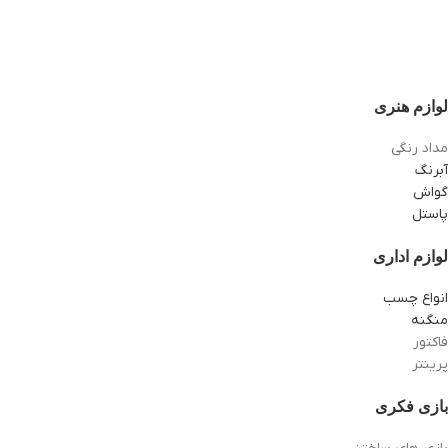
لوازم هنری
مداد رنگی
آبرنگ
گواش
پاستل
لوازم اداری
انواع چسب
منگنه
فاکتور
پرینتر
بازی فکری