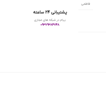
فاطمی
پشتیبانی 24 ساعته
پیام در شبکه های مجازی
09379384748