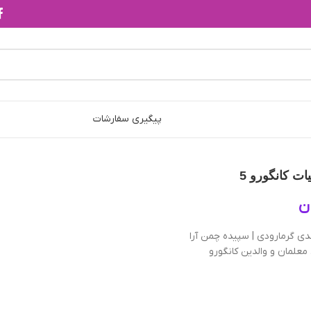
پیگیری سفارشات
ات کانگورو 5
ن
ي گرمارودي | سپيده چمن آرا
معلمان و والدین کانگورو