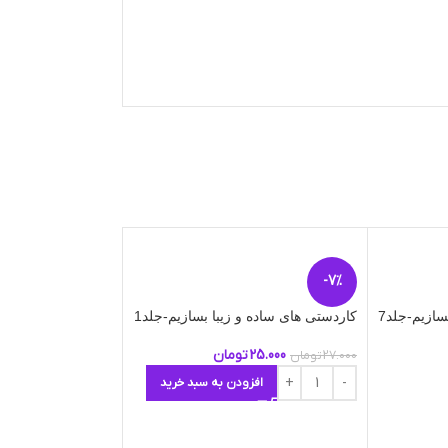
دنیای آواشناسی کودکا
-7%
اطلاعات بیشتر
سازیم-جلد7
کاردستی های ساده و زیبا بسازیم-جلد1
25.000
تومان
27.000
تومان
افزودن به سبد خرید