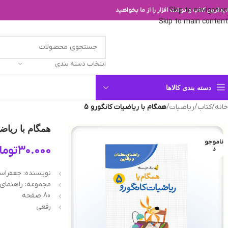
Skip to navigation
یدترین کتاب و نوشت افزار را از ما بخواهید
Skip to main content
انتخاب دسته بندی
دسته بندی کالاها
خانه
/
کتاب
/
ریاضیات
/
همگام با ریاضیات کانگورو 5
همگام با ریاضی
ناموجو
30.000
توما
د
نویسنده: جعفراسد
مجموعه: راهنمای 
80 صفحه
رقعی