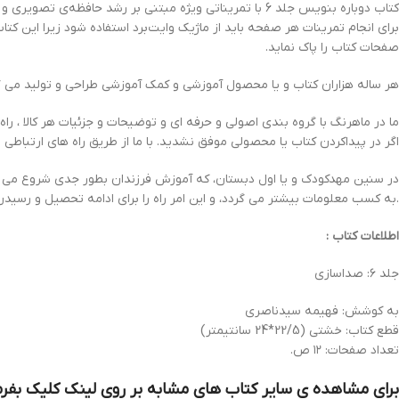
کتاب دوباره بنويس‌ جلد 6 با تمريناتی ويژه مبتنی بر رشد حافظه‌ی تصويری و تقويت ادراک بينايی و قدرت مشاهده‌ی كودک تدوين گرديده است.
برای انجام تمرينات هر صفحه بايد از ماژيک وايت‌برد استفاده شود زيرا اين كت
صفحات كتاب را پاک نمايد.
هر ساله هزاران کتاب و یا محصول آموزشی و کمک آموزشی طراحی و تولید می گ
ما در ماهرنگ با گروه بندی اصولی و حرفه ای و توضیحات و جزئیات هر کالا ، راه
اگر در پیداکردن کتاب یا محصولی موفق نشدید. با ما از طریق راه های ارتباطی ز
در سنین مهدکودک و یا اول دبستان، که آموزش فرزندان بطور جدی شروع می گ
.به کسب معلومات بیشتر می گردد، و این امر راه را برای ادامه تحصیل و رسیدن
اطلاعات کتاب :
جلد ۶: صداسازی
به کوشش: فهیمه سیدناصری
قطع کتاب: خشتی (22/5*24 سانتیمتر)
تعداد صفحات: ۱۲ ص.
برای مشاهده ی سایر کتاب های مشابه بر روی لینک کلیک بفرم