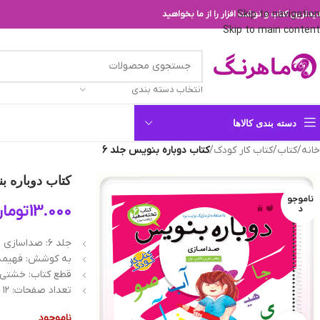
Skip to navigation
یدترین کتاب و نوشت افزار را از ما بخواهید
Skip to main content
انتخاب دسته بندی
دسته بندی کالاها
خانه
/
کتاب
/
کتاب کار کودک
/
کتاب دوباره بنويس‌ جلد 6
کتاب دوباره بن
ناموجو
13.000
توما
د
جلد ۶: صداسازی
به کوشش: فهیمه
قطع کتاب: خشتی (22/5*24 سانتیم
تعداد صفحات: ۱۲ ص.
ناموجود