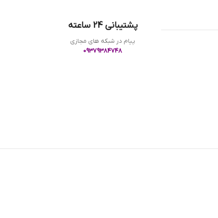
پشتیبانی 24 ساعته
پیام در شبکه های مجازی
09379384748