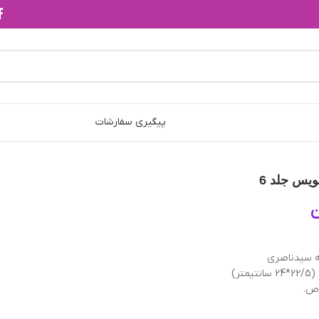
پیگیری سفارشات
ويس‌ جلد 6
ن
 سیدناصری
تر)