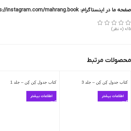
صفحه ما در اینستاگرام:
s://instagram.com/mahrang.book
0/5
(0 نظر)
محصولات مرتبط
کتاب جدول کِن کِن – جلد 3
کتاب جدول کِن کِن – جلد 1
اطلاعات بیشتر
اطلاعات بیشتر