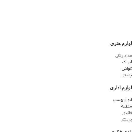
لوازم هنری
مداد رنگی
آبرنگ
گواش
پاستل
لوازم اداری
انواع چسب
منگنه
فاکتور
پرینتر
بازی فکری