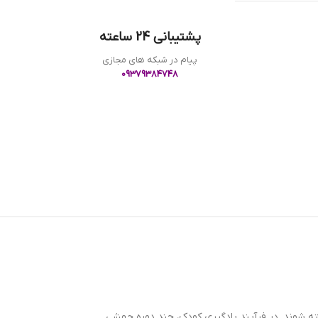
پشتیبانی 24 ساعته
پیام در شبکه های مجازی
09379384748
ه شوند. در فرآیند یادگیری کودک، چند دوره جهشی