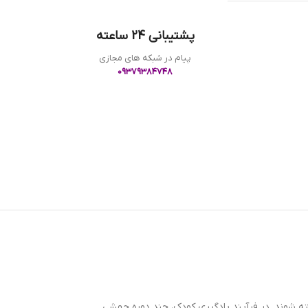
پشتیبانی 24 ساعته
پیام در شبکه های مجازی
09379384748
ه شوند. در فرآیند یادگیری کودک، چند دوره جهشی