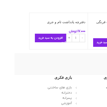
 فرنگی
دفترچه یادداشت تام و جری
دفترچه یادداشت بن
17.000
تومان
15.000
تومان
افزودن به سبد خرید
افزو
بد خرید
ی
بازی فکری
بازی های ساختنی
دخترانه
پسرانه
آموزشی