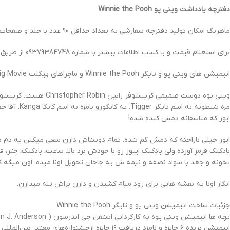
دفترچه یادداشت وینی پو Winnie the Pooh
ماهرنگ امکان تولید دفترچه سفارشی به تعداد حداقل 90 عدد با جلد و صفحات داخلی سفارشی برای مهدکودک ها ، اشخاص حقیقی و شرکت ها را دارا می باشد.
برای استعلام قیمت و یا کسب اطلاعات بیشتر با شماره 09379384748 از طریق تلگرام و یا واتساپ تماس حاصل فرمایید.
انیمیشن های وینی پو و تایگر Winnie the Pooh و ماجراهای پیگلت Piglet’s Big Movie در ژانر کمدی و ماجراجویانه دسته بندی می شوند.پو همیشه داره دنبال عسل میگرده.
وینی پوه دوست صمیمی 
ایور که متاسفانه دمش کنده شده!
ایور خیلی ناراحته که دمش گم شده. تمام دوستاش دارن سعی میکنن یه دم دیگ
بادکنک قرمز آورده ولی بادکنک اییور رو با خودش برد بالا. ساعت، بادکنک، چتر
بخونه و جغد با سواد نصفه و نیمه ش یه چاخان تحویل اونا میده. اون میگه کر
انگار اونا یه نقشه هایی برای زود میام کشیدن و دارن براش تله میذارن.
جزئیات ساخت انیمیشن وینی پو و تایگر Winnie the Pooh
انیمیشن برنده ۶ جایزه و نامزد دریافت ۱۹ جایزه ازجشنواره‌های معتبر بین‌المللی بوده.