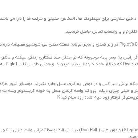
کریستوفر رابین Christopher Robin هست. کریستوفر رابین یه پسر بچه نوجوونه که تو جنگل صد هکتاری زن
مزه شیطونه ب
ه براش پیدا کنن و در عوض یه ظرف عسل جایزه بگیرند. دوستای اییور هرکدوم
، فنر و خیلی چیزای دیگه. پوو که واسه گرفتن عسل به خونه کریستوفر رفته یه 
یستوفر گرفتار زود میام شده!زود میام کیه؟!