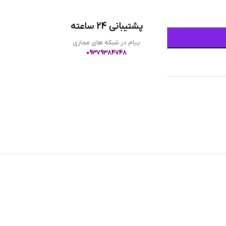
پشتیبانی 24 ساعته
پیام در شبکه های مجازی
09379384748