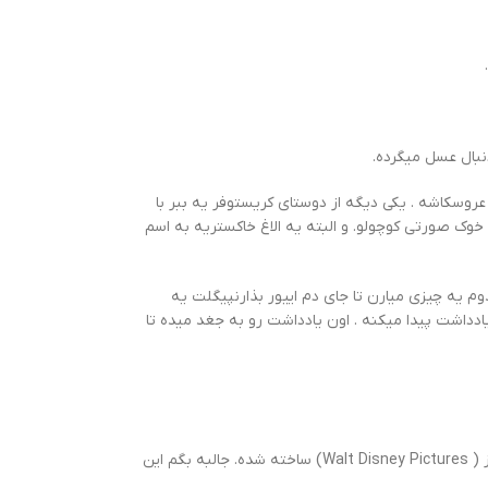
دگی میکنه و عاشق عروسکاشه . یکی دیگه از دوستای کریستوفر یه ببر با
ه اسم تایگر Tigger. یه کانگورو بامزه به اسم کانگا Kanga. آقا جغده Owl که مثلا از همه حیوونا بیشتر میدونه. و همین طور پیگلت Piglet یه خوک صورتی کوچولو. و البته یه الاغ خاکستریه به اسم
 یه چیزی میارن تا جای دم اییور بذارنپیگلت یه
یادداشت پیدا میکنه . اون یادداشت رو به جغد میده تا
بچه ها انیمیشن وینی پوه به کارگردانی استفن جی اندرسون ( Stephen J. Anderson) و دون هال ( Don Hall) در سال ۲۰۱۱ توسط کمپانی والت دیزنی پیکچرز ( Walt Disney Pictures) ساخته شده. جالبه بگم این