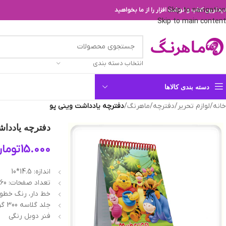
Skip to navigation
یدترین کتاب و نوشت افزار را از ما بخواهید
Skip to main content
انتخاب دسته بندی
دسته بندی کالاها
خانه
/
لوازم تحریر
/
دفترچه
/
ماهرنگ
/
دفترچه یادداشت وینی پو
دفترچه یادداش
15.000
توما
اندازه: 14.5*10
تعداد صفحات: 60 برگ
خط دار، رنگ خطو
جلد گلاسه 300 گرم
فنر دوبل رنگی