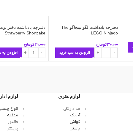
دفترچه یادداشت لگو نینجاگو The
دفترچه یادداشت دختر توت
Strawberry Shortcake
LEGO Ninjago
30.000
تومان
30.000
تومان
افزودن به سبد خرید
افزودن به س
لوازم هنری
لوازم ادار
مداد رنگی
انواع چسب
آبرنگ
منگنه
گواش
فاکتور
پاستل
پرینتر