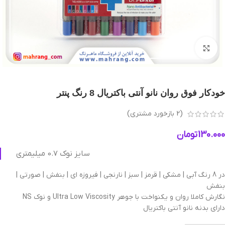
بزرگنمایی تصویر
خودکار فوق روان نانو آنتی باکتریال 8 رنگ پنتر
(
2
بازخورد مشتری)
130.000
تومان
سایز نوک 0.7 میلیمتری
در 8 رنگ آبی | مشکی | قرمز | سبز | نارنجی | فیروزه ای | بنفش | صورتی |
بنفش
نگارش کاملا روان و یکنواخت با جوهر Ultra Low Viscosity و نوک NS
دارای بدنه نانو آنتی باکتریال