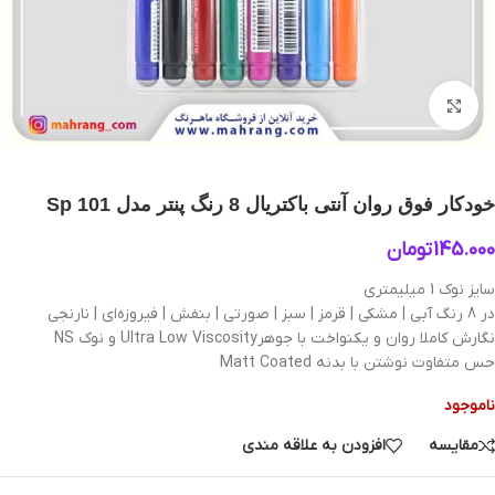
بزرگنمایی تصویر
خودکار فوق روان آنتی باکتریال 8 رنگ پنتر مدل Sp 101
145.000
تومان
سایز نوک 1 میلیمتری
در 8 رنگ آبی | مشکی | قرمز | سبز | صورتی | بنفش | فیروزه‌ای | نارنجی
نگارش کاملا روان و یکنواخت با جوهرUltra Low Viscosity و نوک NS
حس متفاوت نوشتن با بدنه Matt Coated
ناموجود
مقایسه
افزودن به علاقه مندی