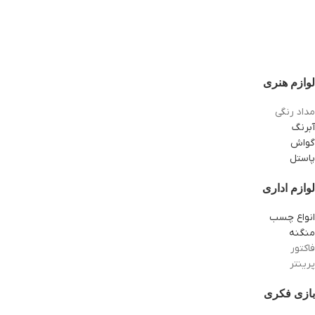
لوازم هنری
مداد رنگی
آبرنگ
گواش
پاستل
لوازم اداری
انواع چسب
منگنه
فاکتور
پرینتر
بازی فکری