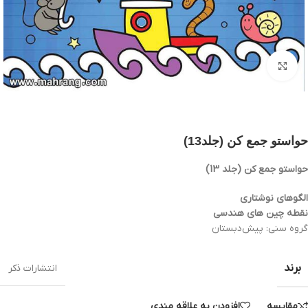
بزرگنمایی تصویر
حواستو جمع کن (جلد13)
حواستو جمع کن (جلد 13)
الگوهای نوشتاری
نقطه چین های هندسی
گروه سنی: پيش‌دبستان
برند
انتشارات ذکر
مقایسه
افزودن به علاقه مندی