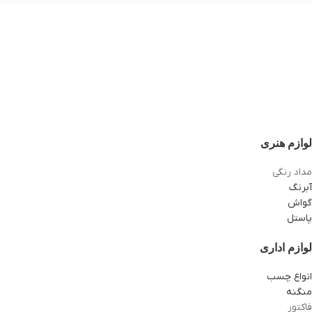
لوازم هنری
مداد رنگی
آبرنگ
گواش
پاستل
لوازم اداری
انواع چسب
منگنه
فاکتور