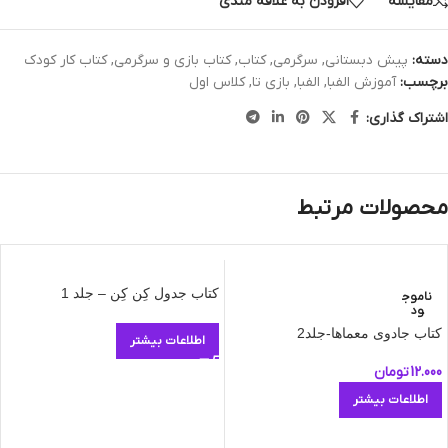
مقایسه
افزودن به علاقه مندی
دسته:
پیش دبستانی
,
سرگرمی
,
کتاب
,
کتاب بازی و سرگرمی
,
کتاب کار کودک
برچسب:
آموزش الفبا
,
الفبا
,
بازی تا
,
کلاس اول
اشتراک گذاری:
محصولات مرتبط
کتاب جدول کِن کِن – جلد 1
ناموج
ود
کتاب جادوی معماها-جلد2
اطلاعات بیشتر
12.000
تومان
اطلاعات بیشتر