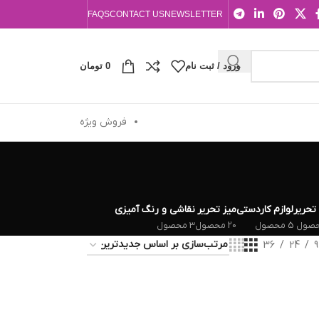
FAQS
CONTACT US
NEWSLETTER
ورود / ثبت نام
0
تومان
فروش ویژه
 تحریر
لوازم کاردستی
میز تحریر
نقاشی و رنگ آمیزی
5 محصول
20 محصول
3 محصول
36
24
9