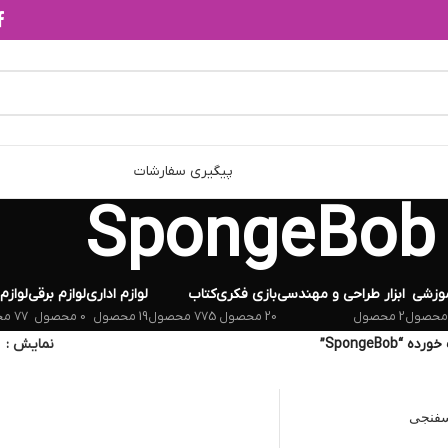
پیگیری سفارشات
SpongeBob
وزشی
ابزار طراحی و مهندسی
بازی فکری
کتاب
لوازم اداری
لوازم برقی
لوازم
2 محصول
20 محصول
775 محصول
19 محصول
0 محصول
77 محصول
SpongeBob”
نمایش
سفنجی