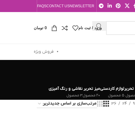
FAQS
CONTACT US
NEWSLETTER
ورود / ثبت نام
0
تومان
فروش ویژه
 تحریر
لوازم کاردستی
میز تحریر
نقاشی و رنگ آمیزی
5 محصول
20 محصول
3 محصول
36
24
9