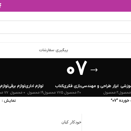
پیگیری سفارشات
07
وزشی
ابزار طراحی و مهندسی
بازی فکری
کتاب
لوازم اداری
لوازم برقی
لوازم
2 محصول
20 محصول
775 محصول
19 محصول
0 محصول
77 محصول
ده “07”
نمایش
خودکار کیان