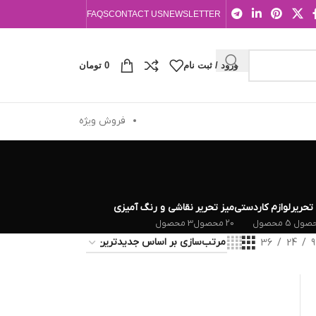
FAQS
CONTACT US
NEWSLETTER
ورود / ثبت نام
0
تومان
فروش ویژه
 تحریر
لوازم کاردستی
میز تحریر
نقاشی و رنگ آمیزی
5 محصول
20 محصول
3 محصول
36
24
9