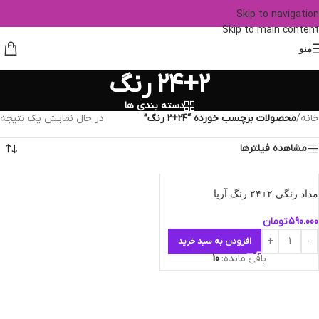
Skip to navigation
Skip to main content
منو
۲۴+۲ رنگ
دسته بندی ها
خانه
/
محصولات برچسب خورده “۲۴+۲ رنگ”
در حال نمایش یک نتیجه
مشاهده فیلترها
مداد رنگی ۲+۲۴ رنگ آریا
590.000
تومان
افزودن به سبد خرید
باقی مانده:
10