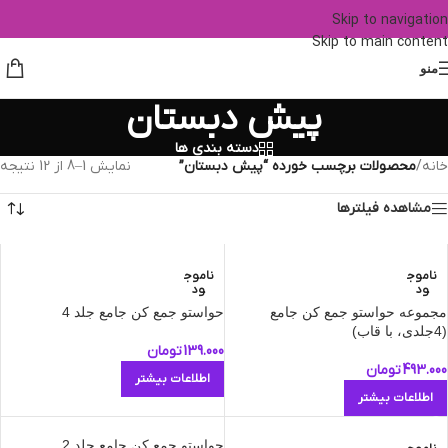
Skip to navigation
Skip to main content
منو
پیش دبستان
دسته بندی ها
خانه
/
محصولات برچسب خورده “پیش دبستان”
نمایش 1–8 از 12 نتیجه
مشاهده فیلترها
ناموج
ناموج
ود
ود
مجموعه حواستو جمع کن جامع
حواستو جمع کن جامع جلد 4
(4جلدی، با قاب)
139.000
تومان
493.000
تومان
اطلاعات بیشتر
اطلاعات بیشتر
حواستو جمع کن جامع جلد 2