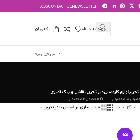
FAQS
CONTACT US
NEWSLETTER
ورود / ثبت نام
0
تومان
فروش ویژه
 تحریر
لوازم کاردستی
میز تحریر
نقاشی و رنگ آمیزی
5 محصول
20 محصول
3 محصول
36
24
9
-15%