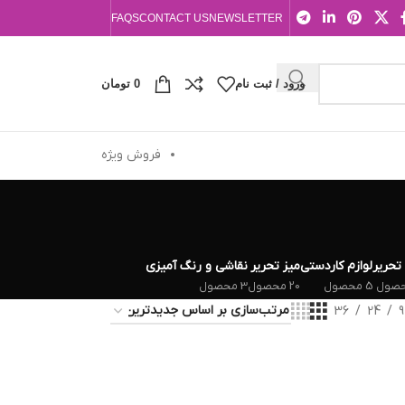
FAQS
CONTACT US
NEWSLETTER
ورود / ثبت نام
0
تومان
فروش ویژه
 تحریر
لوازم کاردستی
میز تحریر
نقاشی و رنگ آمیزی
5 محصول
20 محصول
3 محصول
36
24
9