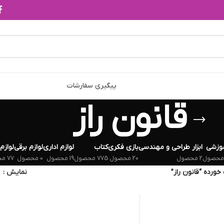
پیگیری سفارشات
قانون راز
وزشی
ابزار طراحی و مهندسی
بازی فکری
کتاب
لوازم اداری
لوازم برقی
لوازم
2 محصول
20 محصول
775 محصول
19 محصول
0 محصول
77 محصول
رده “قانون راز”
نمایش