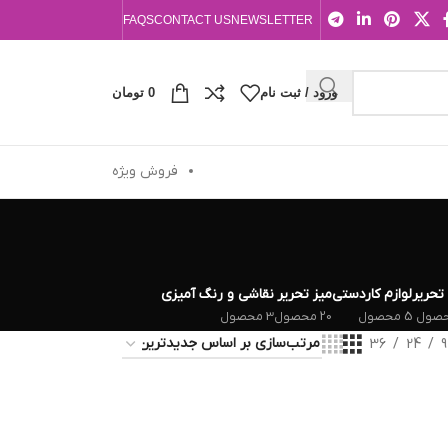
FAQS
CONTACT US
NEWSLETTER
ورود / ثبت نام
0
تومان
فروش ویژه
 تحریر
لوازم کاردستی
میز تحریر
نقاشی و رنگ آمیزی
5 محصول
20 محصول
3 محصول
36
24
9